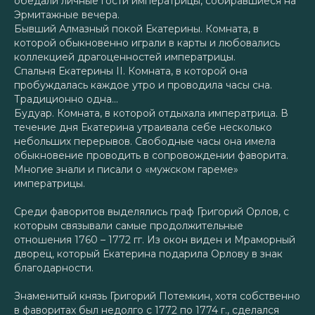
обедали личные гости императрицы, собиравшиеся на
Эрмитажные вечера.
Бывший Алмазный покой Екатерины. Комната, в
которой обыкновенно играли в карты и любовались
коллекцией драгоценностей императрицы.
Спальня Екатерины II. Комната, в которой она
пробуждалась каждое утро и проводила часы сна.
Традиционно одна…
Будуар. Комната, в которой отдыхала императрица. В
течение дня Екатерина утраивала себе несколько
небольших перерывов. Свободные часы она имела
обыкновение проводить в сопровождении фаворита.
Многие знали и писали о «мужском гареме»
императрицы.
Среди фаворитов выделялись граф Григорий Орлов, с
которым связывали самые продолжительные
отношения 1760 – 1772 гг. Из окон виден и Мраморный
дворец, который Екатерина подарила Орлову в знак
благодарности.
Знаменитый князь Григорий Потемкин, хотя собственно
в фаворитах был недолго с 1772 по 1774 г., сделался