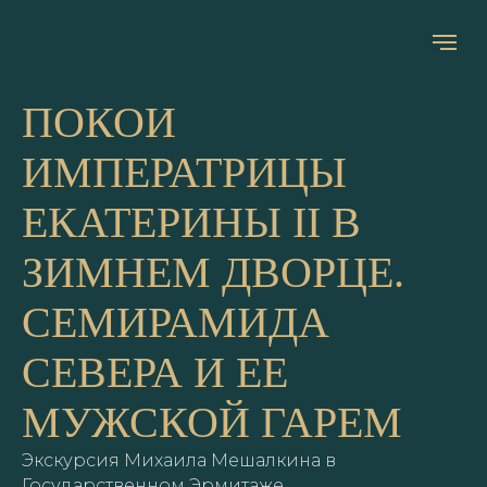
ПОКОИ
ИМПЕРАТРИЦЫ
ЕКАТЕРИНЫ II В
ЗИМНЕМ ДВОРЦЕ.
НА ГЛАВНУЮ
ЗАДАТЬ ВОПРОС
СЕМИРАМИДА
СЕВЕРА И ЕЕ
МУЖСКОЙ ГАРЕМ
Дата и время:
Экскурсия Михаила Мешалкина в
05 июля 2026 (вс) в 16:00
Государственном Эрмитаже