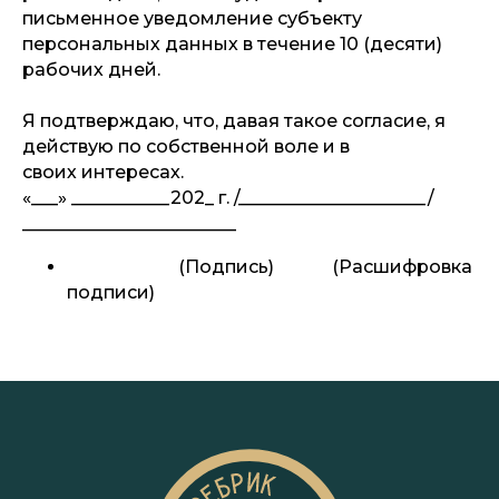
письменное уведомление субъекту
персональных данных в течение 10 (десяти)
КЛУБ КУЛЬТУРНЫХ
рабочих дней.
РАЗВЛЕЧЕНИЙ
В САНКТ-ПЕТЕРБУРГЕ
Я подтверждаю, что, давая такое согласие, я
ДЛЯ ВСЕХ
действую по собственной воле и в
Подписывайтесь на наши соцсети
и узнавайте первыми о самых ярких
своих интересах.
событиях!
«___» ___________202_ г. /_____________________/
________________________
INST
(Подпись) (Расшифровка
подписи)
info@clubporebrik.ru
@marina_in_palace
ссылка
МАХ