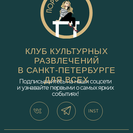
НА ГЛАВНУЮ
АФИША
ПОЛИТИКА КОНФИДЕНЦИАЛЬНОСТИ
СОГЛАСИЕ НА ОБРАБОТКУ ПЕРСОНАЛЬНЫХ ДАННЫХ
ДОГОВОР ОФЕРТЫ
Наименование: ИП Самойленко Марина
Григорьевна
ИНН 782615274401
ОГРНИП 326784700069891
© Клуб «Поребрик» 2026
*Instagram (запрещён в России, принадлежит
Meta)
РАЗРАБОТКА САЙТА