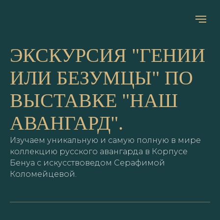
ЭКСКУРСИЯ "ГЕНИИ
ИЛИ БЕЗУМЦЫ" ПО
ВЫСТАВКЕ "НАШ
АВАНГАРД".
НА ГЛАВНУЮ
ЗАДАТЬ ВОПРОС
Изучаем уникальную и самую полную в мире
коллекцию русского авангарда в Корпусе
Бенуа с искусствоведом Серафимой
Дата и время:
Коломейцевой.
21 (вс) сентября в 16:00
Адрес: