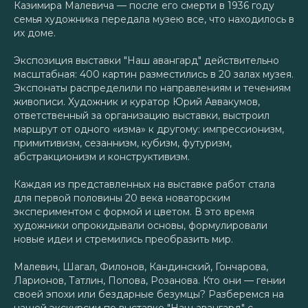
Казимира Малевича — после его смерти в 1936 году
семья художника передала музею все, что находилось в
их доме.
Экспозиция выставки "Наш авангард" действительно
масштабная: 400 картин разместились в 20 залах музея.
Экспонаты распределили по направлениям и течениям
живописи. Художник и куратор Юрий Аввакумов,
ответственный за организацию выставки, выстроил
маршрут от одного «изма» к другому: импрессионизм,
примитивизм, сезаннизм, кубизм, футуризм,
абстракционизм и конструктивизм.
Каждая из представленных на выставке работ стала
для первой половины 20 века новаторским
экспериментом с формой и цветом. В это время
художники опрокидывали основы, формулировали
новые идеи и стремились преобразить мир.
Малевич, Шагал, Филонов, Кандинский, Гончарова,
Ларионов, Татлин, Попова, Розанова. Кто они — гении
своей эпохи или бездарные безумцы? Разберемся на