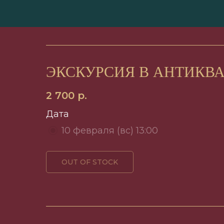
ЭКСКУРСИЯ В АНТИКВ
2 700
р.
Дата
10 февраля (вс) 13:00
info@clubporebr
OUT OF STOCK
@marina_in_pa
ссылка
МАХ