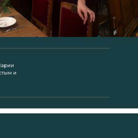
Марии
стым и