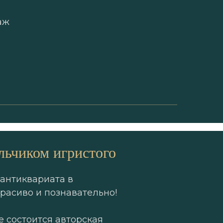
аж
льчиком игристого
антиквариата в
расиво и познавательно!
 состоится авторская