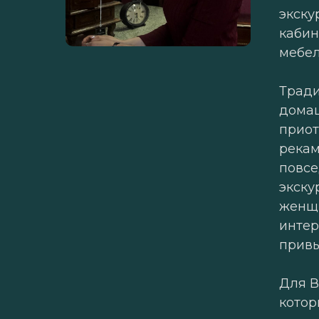
экску
кабин
мебел
Тради
домаш
приот
рекам
повсе
экску
женщи
интер
привы
Для В
котор