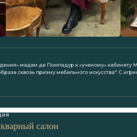
ждения» мадам де Помпадур к «ученому» кабинету 
раза сквозь призму мебельного искусства". С игри
ЦИЯ
икварный салон