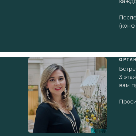
каждо
После
(конф
ОРГА
Встре
3 эта
вам п
Проси