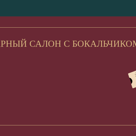
АРНЫЙ САЛОН С БОКАЛЬЧИКО
Подписывайтесь на наши соцсети
ik.ru
и узнавайте первыми о самых ярких
событиях!
INST
lace