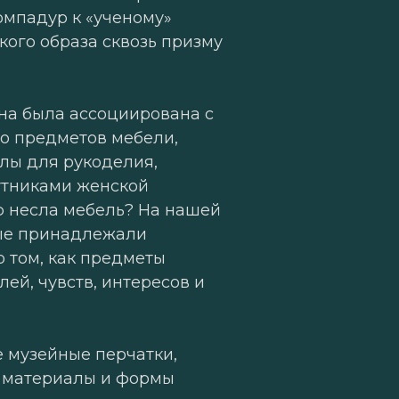
омпадур к «ученому»
ого образа сквозь призму
на была ассоциирована с
о предметов мебели,
олы для рукоделия,
утниками женской
ю несла мебель? На нашей
рые принадлежали
 том, как предметы
ей, чувств, интересов и
 музейные перчатки,
ы, материалы и формы