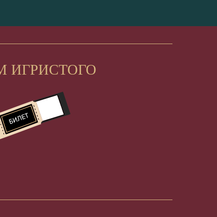
М ИГРИСТОГО
НА ГЛАВНУЮ
АФИША
Наименование: ИП Самойленко Марина Григорьевна
ИНН 782615274401
ОГРНИП 326784700069891