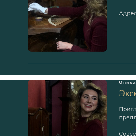
Адрес
Описа
Экск
Пригл
предд
Совсе