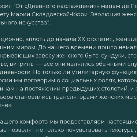
рсия "От «Дневного наслаждения» мадам де П
ету Марии Складовской-Кюри: Эволюция женск
ьного искусства".
ционно, вплоть до начала XX столетия, женщи
ним миром. До нашего времени дошло немал
крывающих завесу женского быта: сундуки, ст
ье, витрины — все они являлись обычными сп
дневности. Но только ли утилитарную функци
рсии мы поговорим о социальных ролях, кото
нам на протяжении предыдущих столетий, и о
ьера становились трансляторами женских мысл
чек.
ашего комфорта мы предоставляем настоящие
ые позволят не только почувствовать текстур